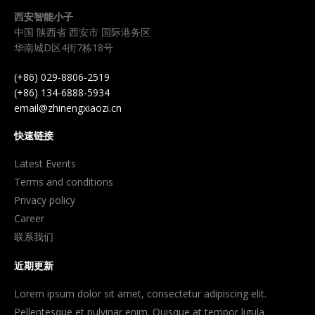
西安智能小子
中国 陕西省 西安市 国际港务区
华南城D区4街7栋18号
(+86) 029-8806-2519
(+86) 134-6888-5934
email@zhinengxiaozi.cn
快速链接
Latest Events
Terms and conditions
Privacy policy
Career
联系我们
近期更新
Lorem ipsum dolor sit amet, consectetur adipiscing elit.
Pellentesque et pulvinar enim. Quisque at tempor ligula